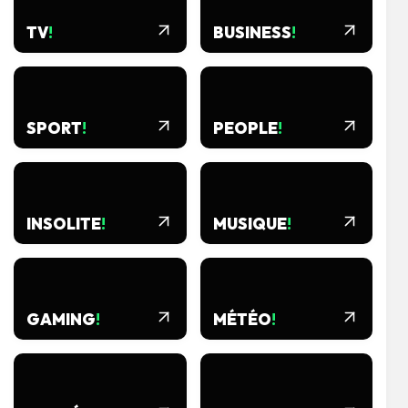
TV
!
BUSINESS
!
SPORT
!
PEOPLE
!
INSOLITE
!
MUSIQUE
!
GAMING
!
MÉTÉO
!