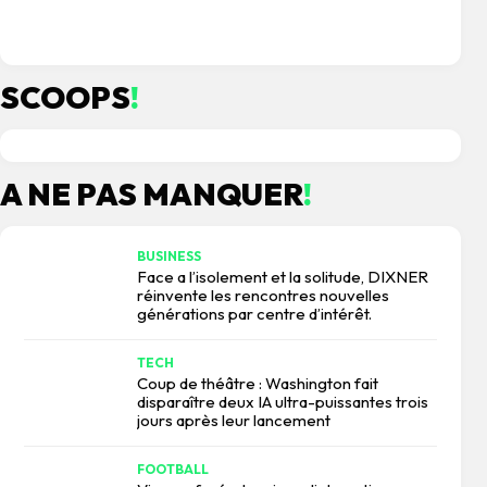
le 06/03/2026
le 04/03/2026
le 04/03/2026
le 02/03/2026
le 02/03/2026
le 28/02/2026
le 27/02/2026
le 24/02/2026
le 19/02/2026
le 19/02/2026
SCOOPS
!
le 29/07/2026
le 27/07/2026
A NE PAS MANQUER
!
BUSINESS
Face a l’isolement et la solitude, DIXNER
réinvente les rencontres nouvelles
générations par centre d’intérêt.
TECH
Coup de théâtre : Washington fait
disparaître deux IA ultra-puissantes trois
jours après leur lancement
FOOTBALL