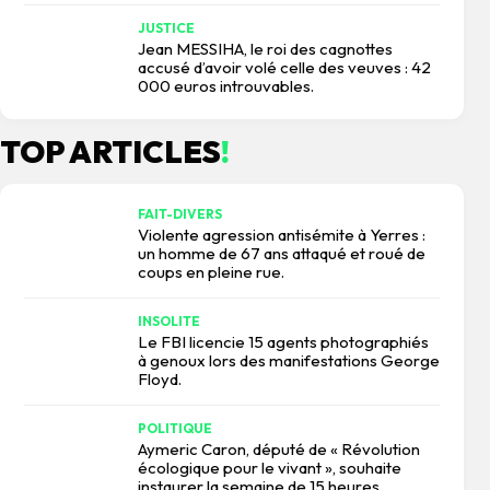
JUSTICE
Jean MESSIHA, le roi des cagnottes
accusé d’avoir volé celle des veuves : 42
000 euros introuvables.
TOP ARTICLES
!
FAIT-DIVERS
Violente agression antisémite à Yerres :
un homme de 67 ans attaqué et roué de
coups en pleine rue.
INSOLITE
Le FBI licencie 15 agents photographiés
à genoux lors des manifestations George
Floyd.
POLITIQUE
Aymeric Caron, député de « Révolution
écologique pour le vivant », souhaite
instaurer la semaine de 15 heures.