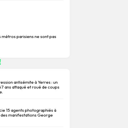
s métros parisiens ne sont pas
!
ession antisémite à Yerres : un
 ans attaqué et roué de coups
e.
ncie 15 agents photographiés à
 des manifestations George