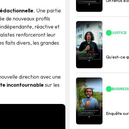
Un refus d’
rédactionnelle
. Une partie
ée de nouveaux profils
indépendante, réactive et
JUSTICE
nalistes renforceront leur
es faits divers, les grandes
Qu’est-ce 
ouvelle direction avec une
te incontournable
sur les
BUSINESS
Enquête sur 