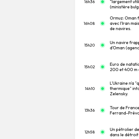
"largement util
16h36
(ministère bul
Ormuz: Oman fa
avec l'Iran ma
16h08
de navires.
Un navire frapp
15h20
d'Oman (agence
Euro de natati
15h02
200 et 400 m q
L'Ukraine n'a 
thermique" inta
14h10
Zelensky.
Tour de France
13h36
Ferrand-Prévo
Un pétrolier d
12h58
dans le détroit