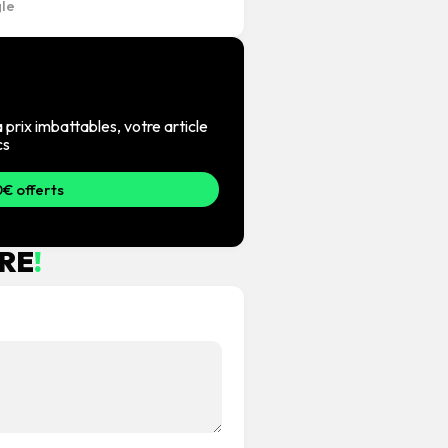
 prix imbattables, votre article
cs
€ offerts
RE
!