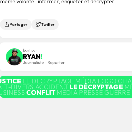
même volonté : informer, enquêter et décrypter.
Partager
Twitter
Écrit par
RYAN
!
Journaliste - Reporter
USTICE
LE DECRYPTAGE MÉDIA LOGO CH
AIT-DIVERS ACCIDENT
LE DÉCRYPTAGE
M
USINESS
CONFLIT
MÉDIA PRESSE GUERRE