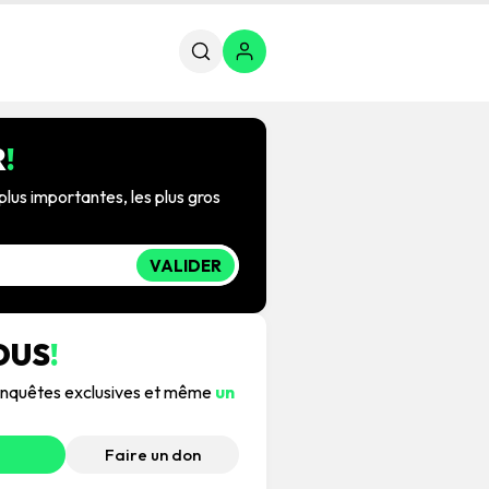
R
!
plus importantes, les plus gros
VALIDER
OUS
!
, enquêtes exclusives et même
un
Faire un don