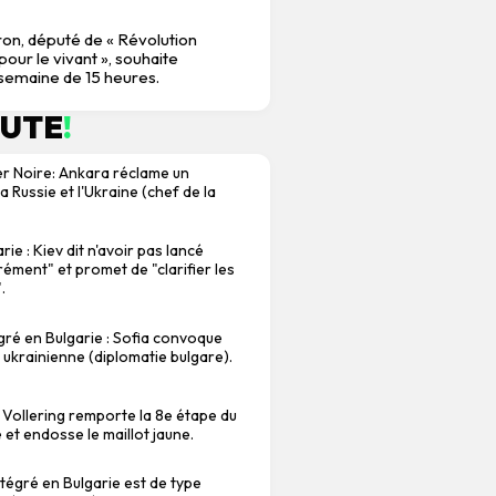
on, député de « Révolution
our le vivant », souhaite
 semaine de 15 heures.
NUTE
!
r Noire: Ankara réclame un
a Russie et l'Ukraine (chef de la
ie : Kiev dit n'avoir pas lancé
rément" et promet de "clarifier les
.
PTAGE
FAIT-DIVERS ACCIDENT MÉDIA PRE
SS ÉCONOMIE
ÉCONOMIE
LE DECRYPTAGE
ré en Bulgarie : Sofia convoque
E MÉDIA LOGO CHANGEMENT DIRECTION 
 ukrainienne (diplomatie bulgare).
 Vollering remporte la 8e étape du
et endosse le maillot jaune.
tégré en Bulgarie est de type