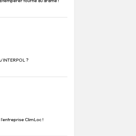
obtempérer tourne au drame !
qu’INTERPOL ?
l’entreprise ClimLoc !