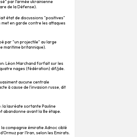
isé" par l'armée ukrainienne
gare de la Défense).
it état de discussions "positives"
is met en garde contre les attaques
é par "un projectile" au large
 maritime britannique).
on: Léon Marchand forfait sur les
uatre nages (fédération) dif/jde.
"quasiment aucune centrale
cte à cause de l'invasion russe, dit
: la lauréate sortante Pauline
t abandonne avant la 8e étape.
e la compagnie émiratie Adnoc ciblé
 d'Ormuz par l'Iran, selon les Emirats.