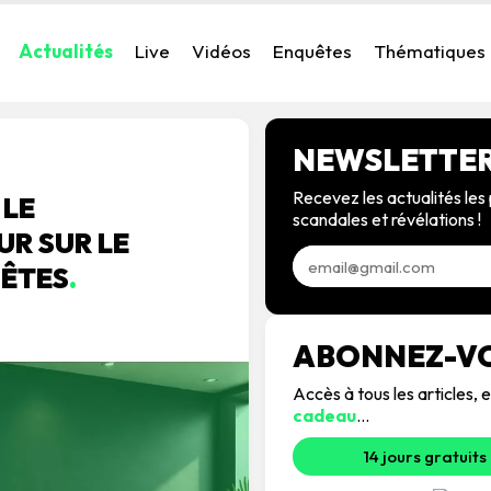
Actualités
Live
Vidéos
Enquêtes
Thématiques
NEWSLETTE
Recevez les actualités les 
 LE
scandales et révélations !
R SUR LE
UÊTES
.
ABONNEZ-V
Accès à tous les articles
cadeau
...
14 jours gratuits