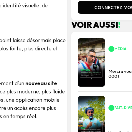
 identité visuelle, de
CONNECTEZ-VO
VOIR AUSSI
!
 point laisse désormais place
lus forte, plus directe et
MÉDIA
Merci à vo
000 !
ement d’un
nouveau site
ce plus moderne, plus fluide
es, une application mobile
re un accès encore plus
FAIT-DIV
s en temps réel.