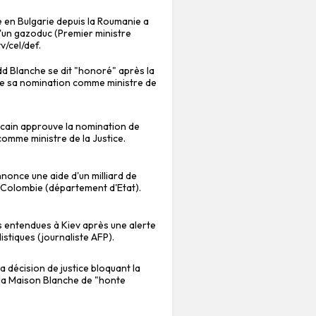
 en Bulgarie depuis la Roumanie a
'un gazoduc (Premier ministre
v/cel/def.
dd Blanche se dit "honoré" après la
de sa nomination comme ministre de
cain approuve la nomination de
omme ministre de la Justice.
once une aide d'un milliard de
a Colombie (département d'Etat).
 entendues à Kiev après une alerte
listiques (journaliste AFP).
la décision de justice bloquant la
e la Maison Blanche de "honte