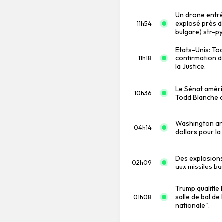
Un drone entré
explosé près d
11h54
bulgare) str-py
Etats-Unis: To
confirmation 
11h18
la Justice.
Le Sénat améri
10h36
Todd Blanche c
Washington ann
04h14
dollars pour l
Des explosions
02h09
aux missiles ba
Trump qualifie 
salle de bal d
01h08
nationale".