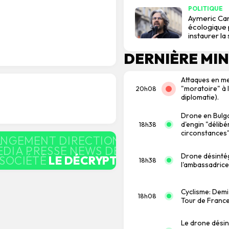
POLITIQUE
Aymeric Car
écologique p
instaurer la
DERNIÈRE MI
Attaques en me
"moratoire" à l
20h08
diplomatie).
Drone en Bulgar
d'engin "délibé
18h38
circonstances"
ANGEMENT DIRECTION ÉQUIPE
LE DÉCRY
ÉDIA PRESSE NEWS DÉCRYPTAGE BUSINE
Drone désintég
 SOCIÉTÉ
LE DÉCRYPTAGE
LE DECRYPTAG
18h38
l'ambassadrice
Cyclisme: Demi
18h08
Tour de France 
Le drone désin