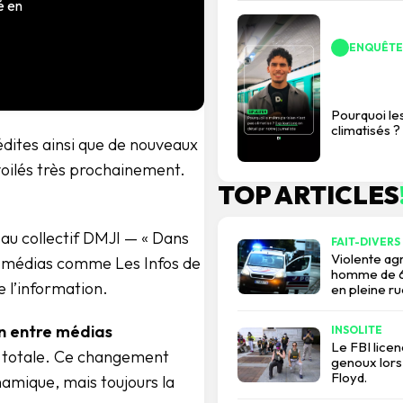
é en
ENQUÊTE
Pourquoi le
climatisés ?
édites ainsi que de nouveaux
oilés très prochainement.
TOP ARTICLES
au collectif DMJI — « Dans
FAIT-DIVERS
Violente agr
e médias comme Les Infos de
homme de 67
e l’information.
en pleine ru
on entre médias
INSOLITE
Le FBI lice
e totale. Ce changement
genoux lors
Floyd.
namique, mais toujours la