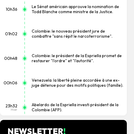
Le Sénat américain approuve la nomination de
10h36
Todd Blanche comme ministre de la Justice.
Colombie: le nouveau président jure de
01h02
combattre "sans répit le narcoterrorisme".
Colombie: le président de la Espriella promet de
00h48
restaurer "l'ordre" et "l'autorité".
Venezuela: la liberté pleine accordée à une ex-
00h06
juge détenue pour des motifs politiques (famille).
Abelardo de la Espriella investi président de la
23h32
Colombie (AFP).
Hier
NEWSLETTER
!
L'Espagne impose des contrôles aux frontières
21h24
Hier