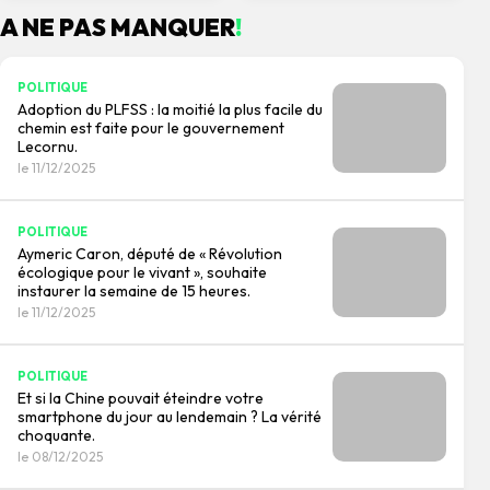
mot « genocide » pour
Coran, un geste
A NE PAS MANQUER
!
Gaza.
symbolique !
POLITIQUE
Adoption du PLFSS : la moitié la plus facile du
chemin est faite pour le gouvernement
Lecornu.
le 11/12/2025
POLITIQUE
Aymeric Caron, député de « Révolution
écologique pour le vivant », souhaite
instaurer la semaine de 15 heures.
le 11/12/2025
POLITIQUE
Et si la Chine pouvait éteindre votre
smartphone du jour au lendemain ? La vérité
choquante.
le 08/12/2025