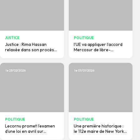
JUSTICE
POLITIQUE
Justice : Rima Hassan
l’UE va appliquer l’accord
relaxée dans son procès
Mercosur de libre-
face à Pernelle Richardot
échange de façon «
sur une affaire datant de
provisoire », annonce
2024.
Ursula von der Leyen.
le 23/02/2026
le 01/01/2026
POLITIQUE
POLITIQUE
Lecornu promet l’examen
Une première historique :
d’une loi en avril sur
le 112e maire de New York
l'antisionisme et refuse le
prête serment sur le