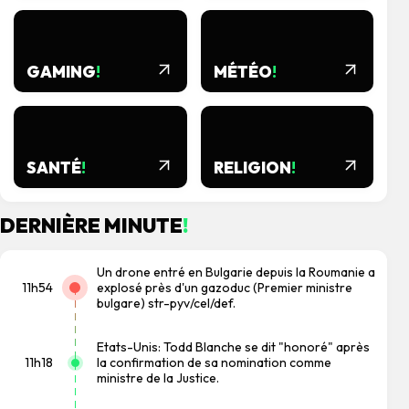
GAMING
!
MÉTÉO
!
SANTÉ
!
RELIGION
!
DERNIÈRE MINUTE
!
Un drone entré en Bulgarie depuis la Roumanie a
explosé près d'un gazoduc (Premier ministre
11h54
bulgare) str-pyv/cel/def.
Etats-Unis: Todd Blanche se dit "honoré" après
la confirmation de sa nomination comme
11h18
ministre de la Justice.