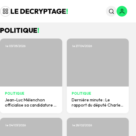
POLITIQUE
!
le 03/05/2026
le 27/04/2026
POLITIQUE
POLITIQUE
Jean-Luc Mélenchon
Dernière minute : Le
officialise sa candidature à
rapport du député Charles
l’élection présidentielle de
Alloncle vient d’être
2027.
officiellement adopté.
le 04/03/2026
le 28/02/2026