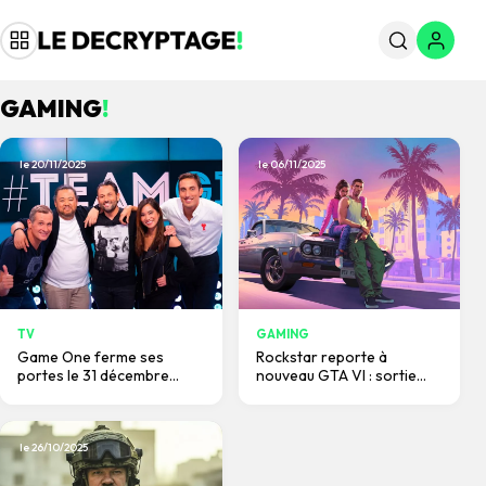
GAMING
!
le 20/11/2025
le 06/11/2025
TV
GAMING
Game One ferme ses
Rockstar reporte à
portes le 31 décembre
nouveau GTA VI : sortie
2025 : la chaîne historique
fixée au 19 novembre 2026
du jeu vidéo s’éteint.
— causes, conséquences
et réactions.
le 26/10/2025