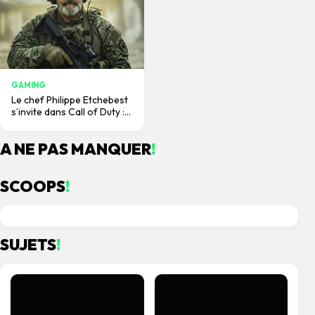
GAMING
Le chef Philippe Etchebest
s’invite dans Call of Duty :
une apparition qui divise
les fans du FPS culte.
A NE PAS MANQUER
!
SCOOPS
!
le 29/07/2026
le 27/07/2026
SUJETS
!